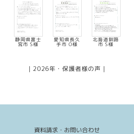
静岡県富士
愛知県長久
北海道釧路
宮市 S様
手市 O様
市 S様
｜
2026年・保護者様の声
｜
資料請求・お問い合わせ